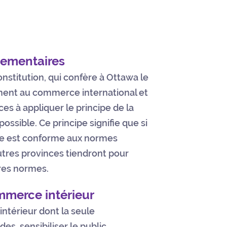
lementaires
nstitution, qui confère à Ottawa le
vement au commerce international et
ces à appliquer le principe de la
ossible. Ce principe signifie que si
vice est conforme aux normes
utres provinces tiendront pour
pres normes.
merce intérieur
térieur dont la seule
s, sensibiliser le public,