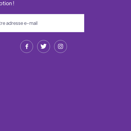
ption !


