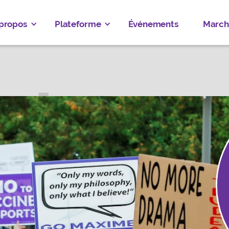
 propos
Plateforme
Événements
March
 BEAUSOLEIL
OXFORD
ez
Donate