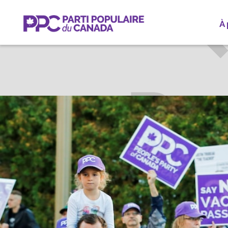
À
STEVEN
Particip