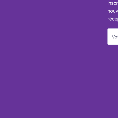
Insc
nouv
réce