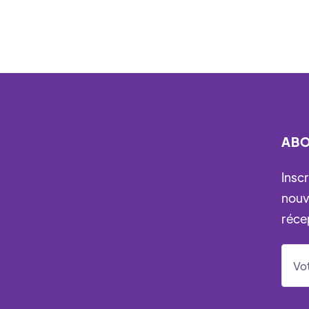
ABO
Insc
nouv
réce