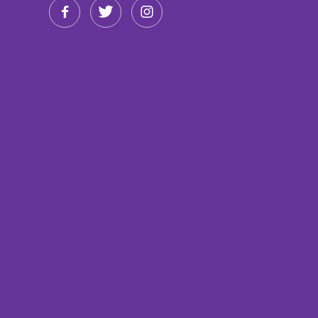


