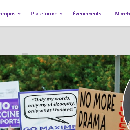
 propos
Plateforme
Événements
March
 ANDERSON
IAGARA WEST
ez
Donate