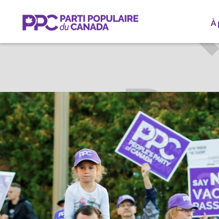
À
RYAN
N
Particip