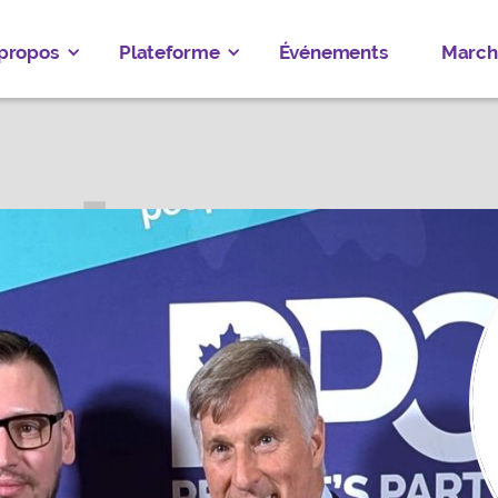
 propos
Plateforme
Événements
March
 YEVSEYEV
AN—WOODBRIDGE
Faire un don