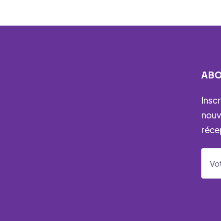
ABO
Insc
nouv
réce