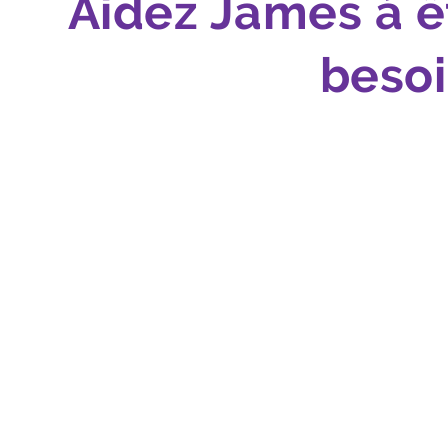
Aidez James à ê
besoi