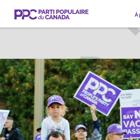
À
JAME
ACAD
Participez