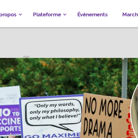
 propos
Plateforme
Événements
March
S STRANGE
IE—ANNAPOLIS
Faire un don