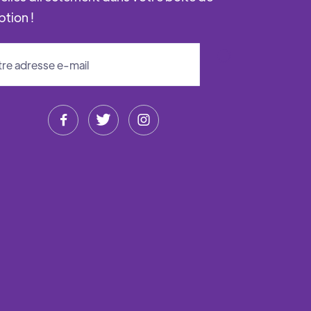
ption !


