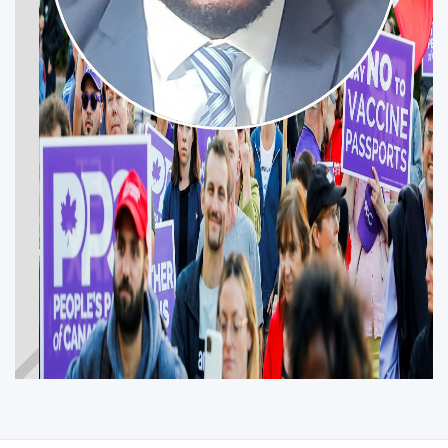
GODWIN EZIZOR
REGINA—LEWVAN
Participez