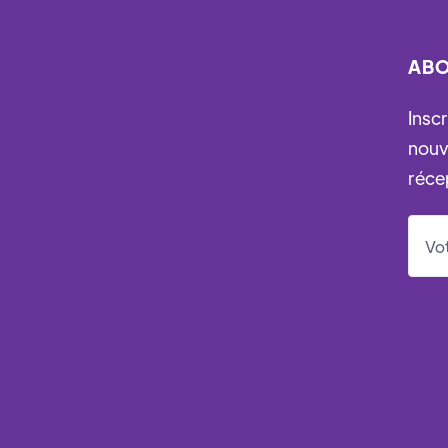
ABO
Insc
nouv
réce