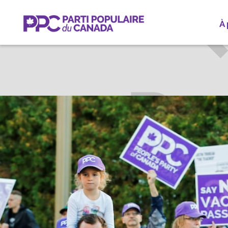
À
CHRIS
GASPÉSIE—LES ÎLE
Participez