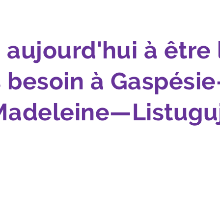
n aujourd'hui à êtr
 besoin à Gaspésie
Madeleine—Listuguj