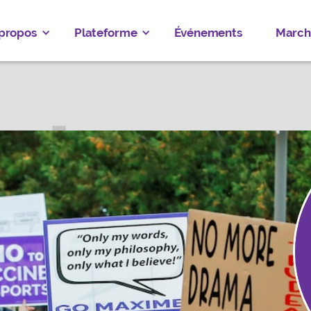
 propos
Plateforme
Événements
March
TIAN RIOUX
S-DE-LA-MADELEINE—LISTUGUJ
Faire un don