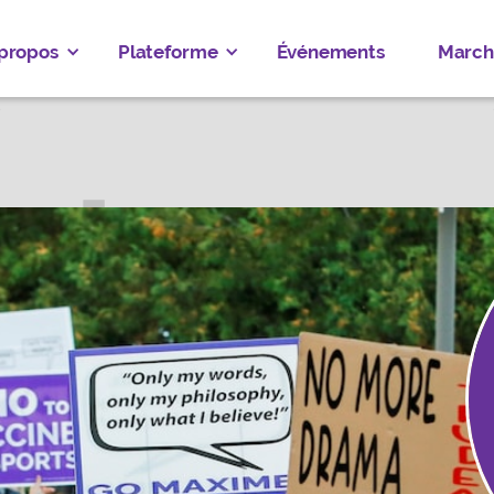
 propos
Plateforme
Événements
March
LY TANCHAK
RREY CENTRE
ez
Donate