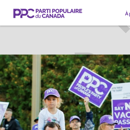
À
BEVER
SU
Particip