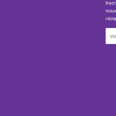
Insc
nouv
réce