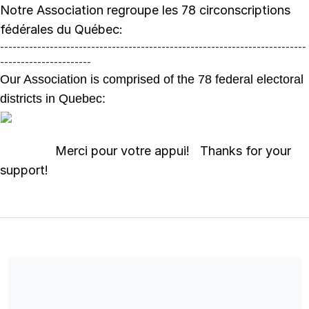
Notre Association regroupe les 78 circonscriptions
fédérales du Québec:
--------------------------------------------------------------------------
----------------------
Our Association is comprised of the 78 federal electoral
districts in Quebec:
Merci pour votre appui! Thanks for your
support!
Pour faire un don, vous devez être citoyen canadien ou
résident permanent. Elections Canada exige que vous entriez
votre adresse/To make a donation you must be a Canadian
Citizen or Permanent Resident. Elections Canada requires you