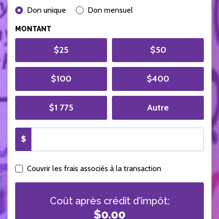
DONATION FREQUENCY
Don unique
Don mensuel
MONTANT
$25
$50
$100
$400
$1 775
Autre
$
Couvrir les frais associés à la transaction
Coût après crédit d'impôt:
$0.00