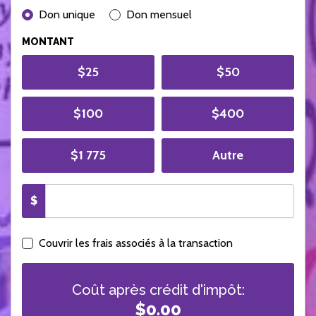
DONATION FREQUENCY
Don unique
Don mensuel
MONTANT
$25
$50
$100
$400
$1 775
Autre
$
Couvrir les frais associés à la transaction
Coût après crédit d'impôt:
$0.00