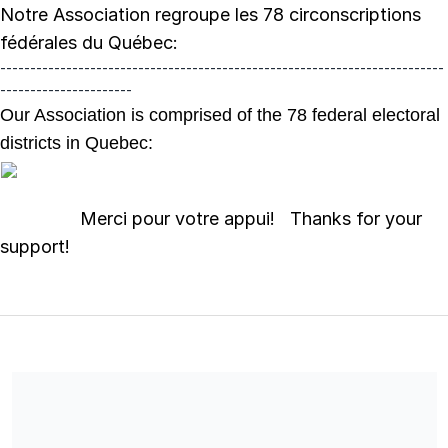
Notre Association regroupe les 78 circonscriptions
fédérales du Québec:
--------------------------------------------------------------------------
----------------------
Our Association is comprised of the 78 federal electoral
districts in Quebec:
Merci pour votre appui! Thanks for your
support!
Pour faire un don, vous devez être citoyen canadien ou
résident permanent. Elections Canada exige que vous entriez
votre adresse/To make a donation you must be a Canadian
Citizen or Permanent Resident. Elections Canada requires you